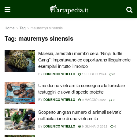
Home
Tag
mauremys sinensis
Tag:
mauremys sinensis
Malesia, arrestati i membri della “Ninja Turtle
Gang”: importavano ed esportavano illegalmente
esemplari in tutto il mondo
BY
DOMENICO VITIELLO
16 LUGLIO 2024
0
Una donna vietnamita consegna alla forestale
testuggini e uova di specie protette
BY
DOMENICO VITIELLO
9 MAGGIO 2022
0
Scoperto un gran numero di animali selvatici
nell’abitazione di una vietnamita
BY
DOMENICO VITIELLO
9 GENNAIO 2022
0