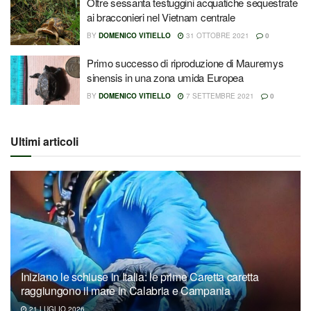
Oltre sessanta testuggini acquatiche sequestrate
ai bracconieri nel Vietnam centrale
BY
DOMENICO VITIELLO
31 OTTOBRE 2021
0
Primo successo di riproduzione di Mauremys
sinensis in una zona umida Europea
BY
DOMENICO VITIELLO
7 SETTEMBRE 2021
0
Ultimi articoli
Iniziano le schiuse in Italia: le prime Caretta caretta
raggiungono il mare in Calabria e Campania
21 LUGLIO 2026