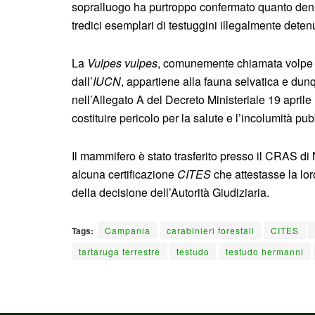
sopralluogo ha purtroppo confermato quanto denun
tredici esemplari di testuggini illegalmente detenu
La
Vulpes vulpes
, comunemente chiamata volpe r
dall’
IUCN
, appartiene alla fauna selvatica e du
nell’Allegato A del Decreto Ministeriale 19 apri
costituire pericolo per la salute e l’incolumità pub
Il mammifero è stato trasferito presso il CRAS di
alcuna certificazione
CITES
che attestasse la lor
della decisione dell’Autorità Giudiziaria.
Tags:
Campania
carabinieri forestali
CITES
tartaruga terrestre
testudo
testudo hermanni