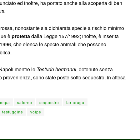
ciato ed inoltre, ha portato anche alla scoperta di ben
ti.
ossa, nonostante sia dichiarata specie a rischio minimo
nque è
protetta
dalla Legge 157/1992; inoltre, è inserita
le 1996, che elenca le specie animali che possono
blica.
 Napoli mentre le
Testudo hermanni
, detenute senza
o provenienza, sono state poste sotto sequestro, in attesa
enpa
salerno
sequestro
tartaruga
testuggine
volpe