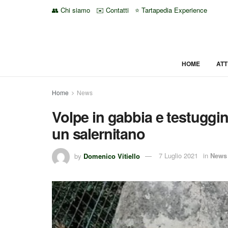
👥 Chi siamo
✉️ Contatti
⭐ Tartapedia Experience
HOME
ATT
Home
News
Volpe in gabbia e testuggi
un salernitano
by
Domenico Vitiello
7 Luglio 2021
in
News