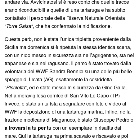
andare via. Avvicinatosi si è reso conto che quelle tracce
erano riconducibili a quelle di una tartaruga e ha subito
contattato il personale della Riserva Naturale Orientata
“
Torre Salsa
“, che ha confermato la nidificazione.
Questa però, non è stata l’unica tripletta proveniente dalla
Sicilia ma domenica si è ripetuta la stessa identica scena,
con un nido messo in sicurezza sia nell’agrigentino, sia nel
trapanese e sia nel ragusano. Il primo è stato trovato dalla
volontaria del WWF Sandra Bennici su una delle più belle
spiagge di Licata (AG), esattamente la cosiddetta
“
Pisciotto
“, ed è stato messo in sicurezza da Gino Galia.
Nella meravigliosa cornice di San Vito Lo Capo (TP)
invece, è stato un turista a segnalare con foto e video al
WWF la deposizione di una tartaruga marina. Infine, nella
frazione modicana di Maganuco, è stato Giuseppe Pedrolo
a trovarsi a tu per tu
con un esemplare in risalita dal
mare. Qui la tartaruga ha prima scavato e riscavato e poi