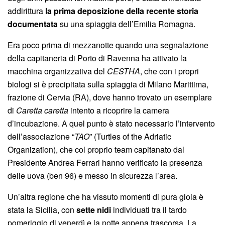
addirittura
la prima deposizione della recente storia
documentata
su una spiaggia dell’Emilia Romagna.
Era poco prima di mezzanotte quando una segnalazione
della capitaneria di Porto di Ravenna ha attivato la
macchina organizzativa del
CESTHA
, che con i propri
biologi si è precipitata sulla spiaggia di Milano Marittima,
frazione di Cervia (RA), dove hanno trovato un esemplare
di
Caretta caretta
intento a ricoprire la camera
d’incubazione. A quel punto è stato necessario l’intervento
dell’associazione “
TAO
” (Turtles of the Adriatic
Organization), che col proprio team capitanato dal
Presidente Andrea Ferrari hanno verificato la presenza
delle uova (ben 96) e messo in sicurezza l’area.
Un’altra regione che ha vissuto momenti di pura gioia è
stata la Sicilia, con
sette nidi
individuati tra il tardo
pomeriggio di venerdì e la notte appena trascorsa. La