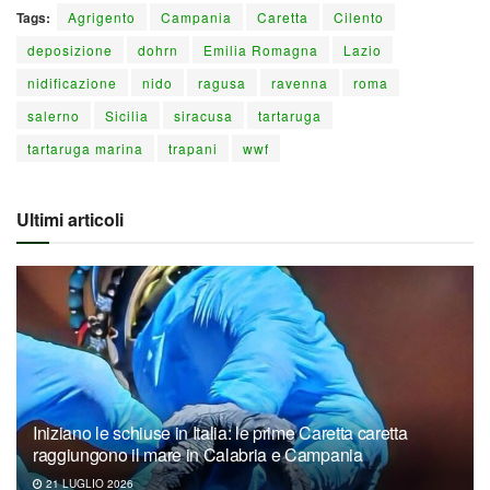
Tags:
Agrigento
Campania
Caretta
Cilento
deposizione
dohrn
Emilia Romagna
Lazio
nidificazione
nido
ragusa
ravenna
roma
salerno
Sicilia
siracusa
tartaruga
tartaruga marina
trapani
wwf
Ultimi articoli
Iniziano le schiuse in Italia: le prime Caretta caretta
raggiungono il mare in Calabria e Campania
21 LUGLIO 2026