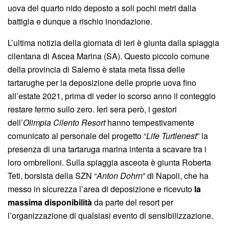
uova del quarto nido deposto a soli pochi metri dalla
battigia e dunque a rischio inondazione.
L’ultima notizia della giornata di ieri è giunta dalla spiaggia
cilentana di Ascea Marina (SA). Questo piccolo comune
della provincia di Salerno è stata meta fissa delle
tartarughe per la deposizione delle proprie uova fino
all’estate 2021, prima di veder lo scorso anno il conteggio
restare fermo sullo zero. Ieri sera però, i gestori
dell’
Olimpia Cilento Resort
hanno tempestivamente
comunicato al personale del progetto “
Life Turtlenest
” la
presenza di una tartaruga marina intenta a scavare tra i
loro ombrelloni. Sulla spiaggia asceota è giunta Roberta
Teti, borsista della SZN “
Anton Dohrn
” di Napoli, che ha
messo in sicurezza l’area di deposizione e ricevuto
la
massima disponibilità
da parte del resort per
l’organizzazione di qualsiasi evento di sensibilizzazione.