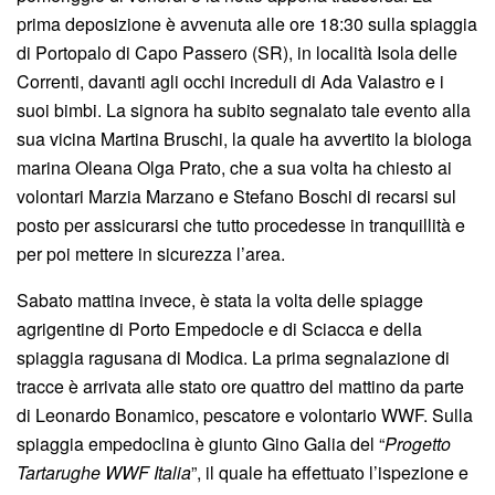
prima deposizione è avvenuta alle ore 18:30 sulla spiaggia
di Portopalo di Capo Passero (SR), in località Isola delle
Correnti, davanti agli occhi increduli di Ada Valastro e i
suoi bimbi. La signora ha subito segnalato tale evento alla
sua vicina Martina Bruschi, la quale ha avvertito la biologa
marina Oleana Olga Prato, che a sua volta ha chiesto ai
volontari Marzia Marzano e Stefano Boschi di recarsi sul
posto per assicurarsi che tutto procedesse in tranquillità e
per poi mettere in sicurezza l’area.
Sabato mattina invece, è stata la volta delle spiagge
agrigentine di Porto Empedocle e di Sciacca e della
spiaggia ragusana di Modica. La prima segnalazione di
tracce è arrivata alle stato ore quattro del mattino da parte
di Leonardo Bonamico, pescatore e volontario WWF. Sulla
spiaggia empedoclina è giunto Gino Galia del “
Progetto
Tartarughe WWF Italia
”, il quale ha effettuato l’ispezione e