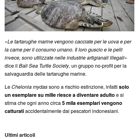
«
Le tartarughe marine vengono cacciate per le uova e per
la carne per il consumo umano. Il loro guscio e le pelli
invece, sono utilizzate nelle industrie artigianali illegali
»
dice il
Bali Sea Turtle Society
, un gruppo no-profit per la
salvaguardia delle tartarughe marine.
Le
Chelonia mydas
sono a rischio estinzione, infatti
solo
un esemplare su mille riesce a diventare adulto
e si
stima che ogni anno circa
5 mila esemplari vengono
catturati
accidentalmente dai pescatori indonesiani.
Ultimi articoli