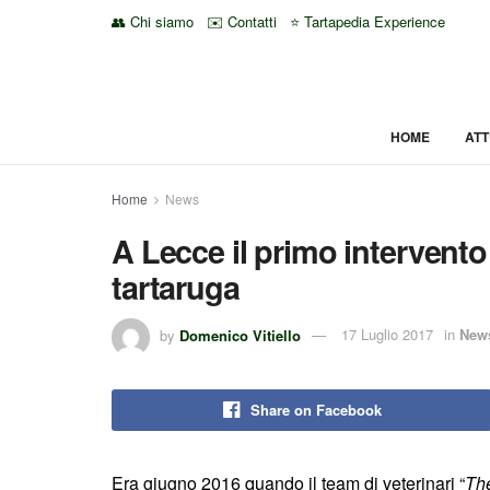
👥 Chi siamo
✉️ Contatti
⭐ Tartapedia Experience
HOME
ATT
Home
News
A Lecce il primo intervent
tartaruga
by
Domenico Vitiello
17 Luglio 2017
in
New
Share on Facebook
Era giugno 2016 quando il team di veterinari “
Th