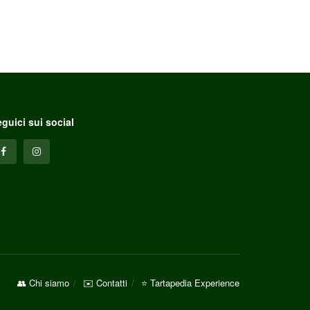
guici sui social
👥 Chi siamo
✉️ Contatti
⭐ Tartapedia Experience