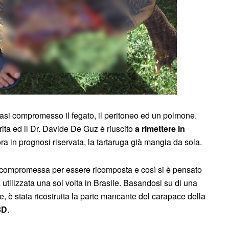
quasi compromesso il fegato, il peritoneo ed un polmone.
rita ed il Dr. Davide De Guz è riuscito
a rimettere in
a in prognosi riservata, la tartaruga già mangia da sola.
o compromessa per essere ricomposta e così si è pensato
 utilizzata una sol volta in Brasile. Basandosi su di una
e, è stata ricostruita la parte mancante del carapace della
3D
.