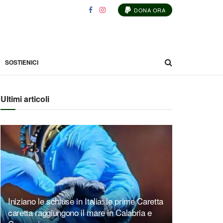
DONA ORA
SOSTIENICI
Ultimi articoli
Iniziano le schiuse in Italia: le prime Caretta
caretta raggiungono il mare in Calabria e