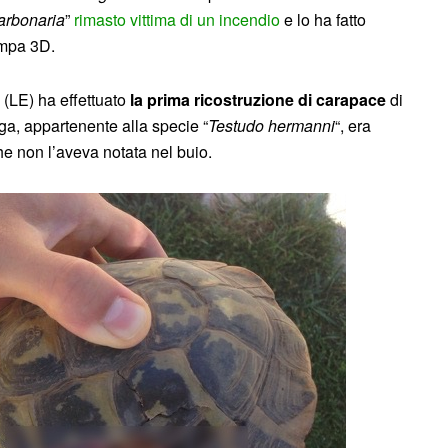
arbonaria
”
rimasto vittima di un incendio
e lo ha fatto
ampa 3D.
 (LE) ha effettuato
la prima ricostruzione di carapace
di
ga, appartenente alla specie “
Testudo hermanni
“, era
he non l’aveva notata nel buio.