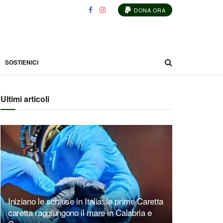
DONA ORA
SOSTIENICI
Ultimi articoli
Iniziano le schiuse in Italia: le prime Caretta
caretta raggiungono il mare in Calabria e