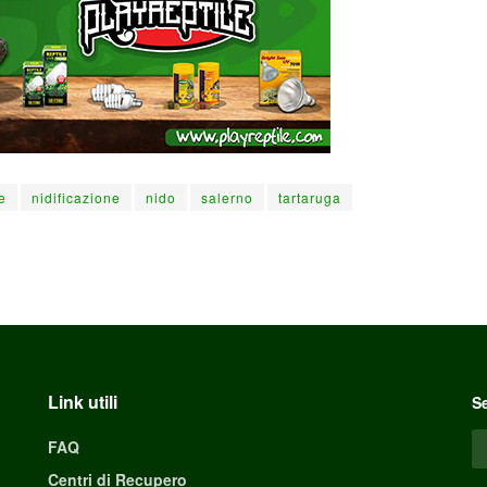
e
nidificazione
nido
salerno
tartaruga
Link utili
Se
FAQ
Centri di Recupero