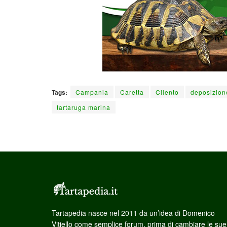
Tags:
Campania
Caretta
Cilento
deposizion
tartaruga marina
Tartapedia nasce nel 2011 da un’idea di Domenico
Vitiello come semplice forum, prima di cambiare le sue