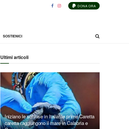
DONA ORA
SOSTIENICI
Ultimi articoli
Iniziano le schiuse in Italia: le prime Caretta
caretta raggiungono il mare in Calabria e