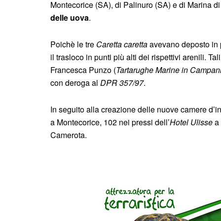
Montecorice (SA), di Palinuro (SA) e di Marina 
delle uova
.
Poichè le tre
Caretta caretta
avevano deposto in p
il trasloco in punti più alti dei rispettivi arenili. 
Francesca Punzo (
Tartarughe Marine in Campan
con deroga al
DPR 357/97
.
In seguito alla creazione delle nuove camere d’i
a Montecorice, 102 nei pressi dell’
Hotel Ulisse
a 
Camerota.