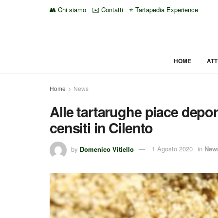
👥 Chi siamo
✉️ Contatti
⭐ Tartapedia Experience
HOME
ATT
Home
News
Alle tartarughe piace deporr
censiti in Cilento
by
Domenico Vitiello
1 Agosto 2020
in
New