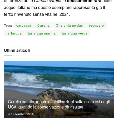
differenza delle
Caretta caretta
, è
decisamente rara
nelle
acque italiane ma questo esemplare rappresenta già il
terzo rinvenuto senza vita nel 2021.
Tags:
carcassa
Caretta
Chelonia mydas
recupero
tartaruga
tartaruga marina
tartaruga verde
Ultimi articoli
Caretta caretta, record di nidificazioni sulla costa est degli
USA: quando la conservazione dà risultati
10 AGOSTO 2026