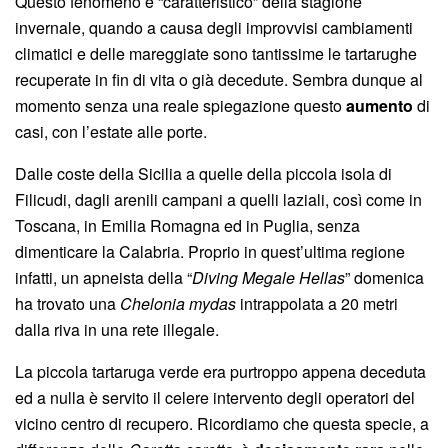
Questo fenomeno è “caratteristico” della stagione
invernale, quando a causa degli improvvisi cambiamenti
climatici e delle mareggiate sono tantissime le tartarughe
recuperate in fin di vita o già decedute. Sembra dunque al
momento senza una reale spiegazione questo
aumento
di
casi, con l’estate alle porte.
Dalle coste della Sicilia a quelle della piccola isola di
Filicudi, dagli arenili campani a quelli laziali, così come in
Toscana, in Emilia Romagna ed in Puglia, senza
dimenticare la Calabria. Proprio in quest’ultima regione
infatti, un apneista della “
Diving Megale Hellas
” domenica
ha trovato una
Chelonia mydas
intrappolata a 20 metri
dalla riva in una rete illegale.
La piccola tartaruga verde era purtroppo appena deceduta
ed a nulla è servito il celere intervento degli operatori del
vicino centro di recupero. Ricordiamo che questa specie, a