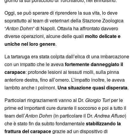
giorno fa sul porticciolo di Torchiarolo, nel Brindisino.
Oggi, se può sperare di riprendere la sua vita, lo deve
soprattutto al team di veterinari della Stazione Zoologica
“
Anton Dohrn
” di Napoli. Ottavia ha affrontato davvero
diverse operazioni, alcune delle quali
molto delicate e
uniche nel loro genere
.
La tartaruga era stata colpita dall’elica di una imbarcazione
con un impatto che le aveva
fortemente danneggiato il
carapace
: profonde lesioni ai tessuti molli, sulla pinna
anteriore destra, fino all’omero. L’impatto inoltre, le aveva
lambito anche i polmoni.
Una situazione quasi disperata
.
Particolari ringraziamenti vanno al Dr.
Giorgio Turi
per le
prime ed importanti cure durante il soccorso e poi a tutto il
team dell’
Anton Dohrn
(in particolare il Dr.
Andrea Affuso
)
che è stato fin da subito fondamentale
stabilizzando la
frattura del carapace
grazie ad un dispositivo di