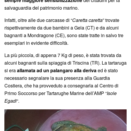
sempre maggiore sensibilizzazione
dei cittadini per la
salvaguardia del patrimonio marino.
Infatti, oltre alle due carcasse di “
Caretta caretta
” trovate
rispettivamente da due bambini a Gela (CT) e da alcuni
bagnanti a Mondragone (CE), sono state tratte in salvo tre
esemplari in evidente difficoltà.
La più piccola, di appena 7 Kg di peso, è stata trovata da
alcuni bagnanti sulla spiaggia di Triscina (TR). La tartaruga
si era
allamata ad un palangaro alla deriva
ed è stato
necessario segnalare la sua presenza alla Guardia
Costiera, che ha provveduto a consegnarla al Centro di
Primo Soccorso per Tartarughe Marine dell’AMP “
Isole
Egadi
“.