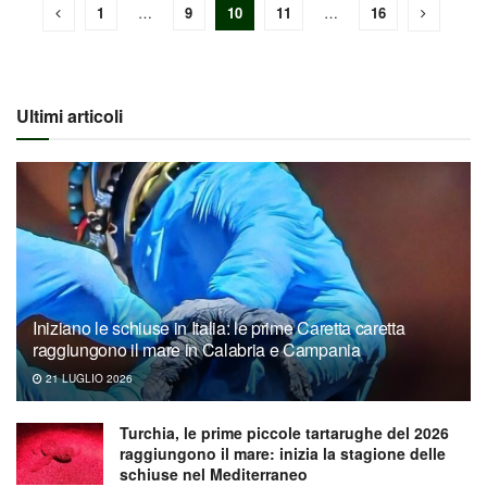
1
…
9
10
11
…
16
Ultimi articoli
Iniziano le schiuse in Italia: le prime Caretta caretta
raggiungono il mare in Calabria e Campania
21 LUGLIO 2026
Turchia, le prime piccole tartarughe del 2026
raggiungono il mare: inizia la stagione delle
schiuse nel Mediterraneo