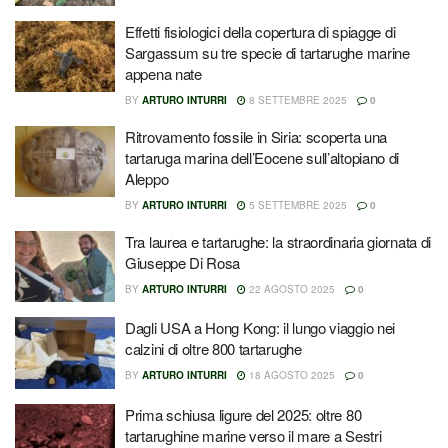
Effetti fisiologici della copertura di spiagge di
Sargassum su tre specie di tartarughe marine
appena nate
BY
ARTURO INTURRI
8 SETTEMBRE 2025
0
Ritrovamento fossile in Siria: scoperta una
tartaruga marina dell’Eocene sull’altopiano di
Aleppo
BY
ARTURO INTURRI
5 SETTEMBRE 2025
0
Tra laurea e tartarughe: la straordinaria giornata di
Giuseppe Di Rosa
BY
ARTURO INTURRI
22 AGOSTO 2025
0
Dagli USA a Hong Kong: il lungo viaggio nei
calzini di oltre 800 tartarughe
BY
ARTURO INTURRI
18 AGOSTO 2025
0
Prima schiusa ligure del 2025: oltre 80
tartarughine marine verso il mare a Sestri