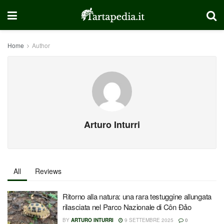
Home
Author
Arturo Inturri
All
Reviews
Ritorno alla natura: una rara testuggine allungata
rilasciata nel Parco Nazionale di Côn Đảo
BY
ARTURO INTURRI
9 SETTEMBRE 2025
0