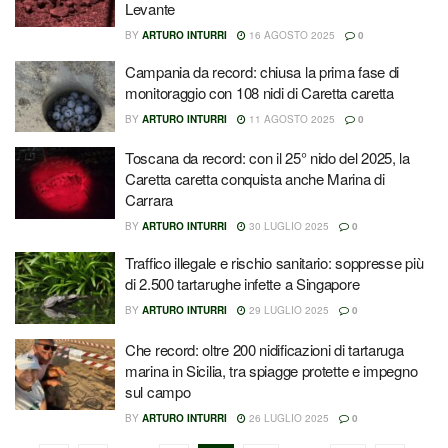
Levante
BY
ARTURO INTURRI
16 AGOSTO 2025
0
Campania da record: chiusa la prima fase di
monitoraggio con 108 nidi di Caretta caretta
BY
ARTURO INTURRI
11 AGOSTO 2025
0
Toscana da record: con il 25° nido del 2025, la
Caretta caretta conquista anche Marina di
Carrara
BY
ARTURO INTURRI
30 LUGLIO 2025
0
Traffico illegale e rischio sanitario: soppresse più
di 2.500 tartarughe infette a Singapore
BY
ARTURO INTURRI
29 LUGLIO 2025
0
Che record: oltre 200 nidificazioni di tartaruga
marina in Sicilia, tra spiagge protette e impegno
sul campo
BY
ARTURO INTURRI
26 LUGLIO 2025
0