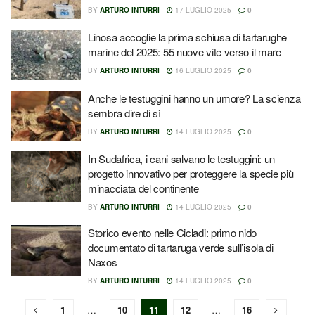
BY
ARTURO INTURRI
17 LUGLIO 2025
0
Linosa accoglie la prima schiusa di tartarughe
marine del 2025: 55 nuove vite verso il mare
BY
ARTURO INTURRI
16 LUGLIO 2025
0
Anche le testuggini hanno un umore? La scienza
sembra dire di sì
BY
ARTURO INTURRI
14 LUGLIO 2025
0
In Sudafrica, i cani salvano le testuggini: un
progetto innovativo per proteggere la specie più
minacciata del continente
BY
ARTURO INTURRI
14 LUGLIO 2025
0
Storico evento nelle Cicladi: primo nido
documentato di tartaruga verde sull’isola di
Naxos
BY
ARTURO INTURRI
14 LUGLIO 2025
0
1
…
10
11
12
…
16