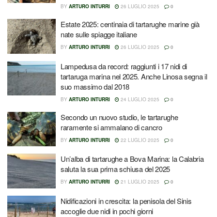
BY
ARTURO INTURRI
26 LUGLIO 2025
0
Estate 2025: centinaia di tartarughe marine già
nate sulle spiagge italiane
BY
ARTURO INTURRI
26 LUGLIO 2025
0
Lampedusa da record: raggiunti i 17 nidi di
tartaruga marina nel 2025. Anche Linosa segna il
suo massimo dal 2018
BY
ARTURO INTURRI
24 LUGLIO 2025
0
Secondo un nuovo studio, le tartarughe
raramente si ammalano di cancro
BY
ARTURO INTURRI
22 LUGLIO 2025
0
Un’alba di tartarughe a Bova Marina: la Calabria
saluta la sua prima schiusa del 2025
BY
ARTURO INTURRI
21 LUGLIO 2025
0
Nidificazioni in crescita: la penisola del Sinis
accoglie due nidi in pochi giorni