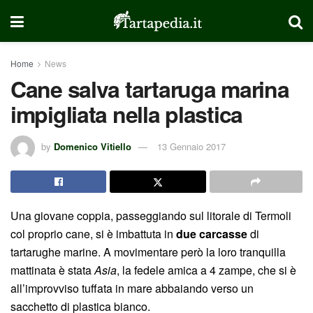
Home
News
Cane salva tartaruga marina
impigliata nella plastica
by
Domenico Vitiello
13 Gennaio 2017
Una giovane coppia, passeggiando sul litorale di Termoli
col proprio cane, si è imbattuta in
due carcasse
di
tartarughe marine. A movimentare però la loro tranquilla
mattinata è stata
Asia
, la fedele amica a 4 zampe, che si è
all’improvviso tuffata in mare abbaiando verso un
sacchetto di plastica bianco.