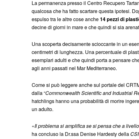
La permanenza presso il Centro Recupero Tartar
qualcosa che ha fatto scartare questa ipotesi. Dop
espulso tra le altre cose anche
14 pezzi di plast
decine di giorni in mare e che quindi si sia arenata
Una scoperta decisamente scioccante in un esemp
centimetri di lunghezza. Una percentuale di plas
esemplari adulti e che quindi porta a pensare ch
agli anni passati nel Mar Mediterraneo.
Come si può leggere anche sul portale del CRTM,
dalla “
Commonwealth Scientific and Industrial R
hatchlings hanno una probabilità di morire inger
un adulto.
«
Il problema si amplifica se si pensa che a live
ha concluso la Dr.ssa Denise Hardesty della
CS