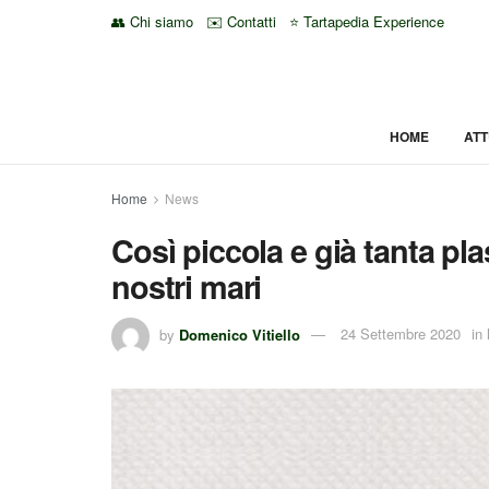
👥 Chi siamo
✉️ Contatti
⭐ Tartapedia Experience
HOME
ATT
Home
News
Così piccola e già tanta plas
nostri mari
by
Domenico Vitiello
24 Settembre 2020
in