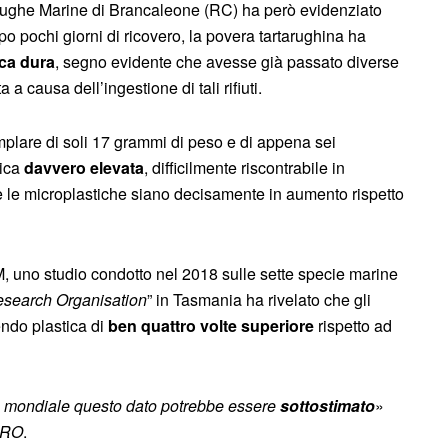
ughe Marine di Brancaleone (RC) ha però evidenziato
o pochi giorni di ricovero, la povera tartarughina ha
ica dura
, segno evidente che avesse già passato diverse
 a causa dell’ingestione di tali rifiuti.
lare di soli 17 grammi di peso e di appena sei
tica
davvero elevata
, difficilmente riscontrabile in
e le microplastiche siano decisamente in aumento rispetto
 uno studio condotto nel 2018 sulle sette specie marine
esearch Organisation
” in Tasmania ha rivelato che gli
endo plastica di
ben quattro volte superiore
rispetto ad
llo mondiale questo dato potrebbe essere
sottostimato
»
IRO
.