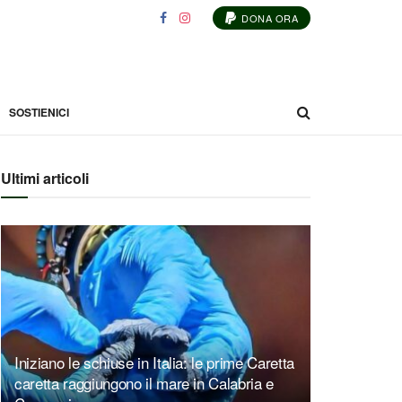
DONA ORA
SOSTIENICI
Ultimi articoli
Iniziano le schiuse in Italia: le prime Caretta
caretta raggiungono il mare in Calabria e