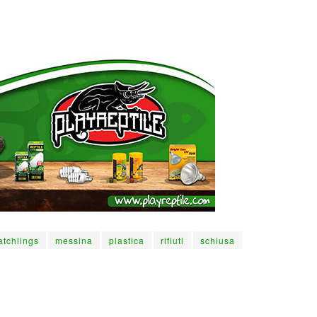
atchlings
messina
plastica
rifiuti
schiusa