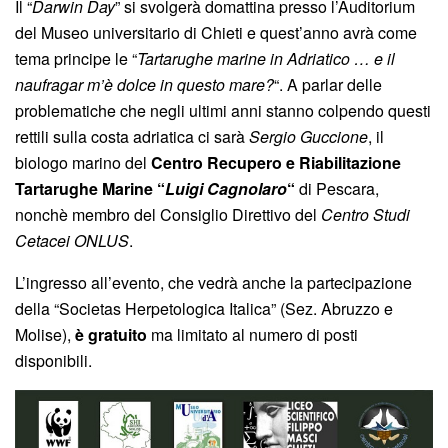
Il “
Darwin Day
” si svolgerà domattina presso l’Auditorium
del Museo universitario di Chieti e quest’anno avrà come
tema principe le “
Tartarughe marine in Adriatico … e il
naufragar m’è dolce in questo mare?
“. A parlar delle
problematiche che negli ultimi anni stanno colpendo questi
rettili sulla costa adriatica ci sarà
Sergio Guccione
, il
biologo marino del
Centro Recupero e Riabilitazione
Tartarughe Marine “
Luigi Cagnolaro
“
di Pescara,
nonchè membro del Consiglio Direttivo del
Centro Studi
Cetacei ONLUS
.
L’ingresso all’evento, che vedrà anche la partecipazione
della “Societas Herpetologica Italica” (Sez. Abruzzo e
Molise),
è gratuito
ma limitato al numero di posti
disponibili.