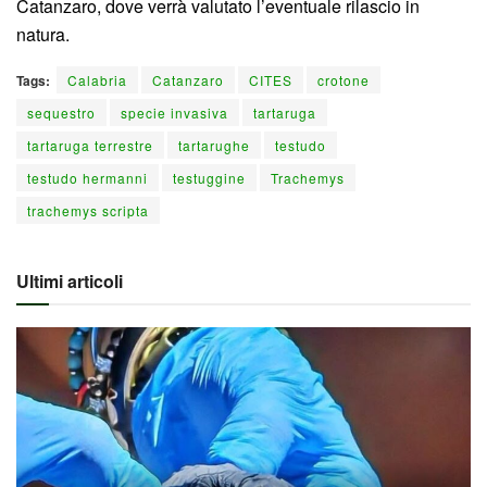
Catanzaro, dove verrà valutato l’eventuale rilascio in
natura.
Tags:
Calabria
Catanzaro
CITES
crotone
sequestro
specie invasiva
tartaruga
tartaruga terrestre
tartarughe
testudo
testudo hermanni
testuggine
Trachemys
trachemys scripta
Ultimi articoli