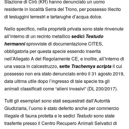
Stazione di Cirò (KR) hanno denunciato un uomo
residente in località Serra del Trono, per possesso illecito
di testuggini terrestri e tartarughe d’acqua dolce.
Nello specifico, nella proprietà privata sono state rinvenute
all’interno di un recinto metallico
sedici
Testudo
hermanni
sprovviste di documentazione CITES,
obbligatoria per questa specie essendo inserita
nell’Allegato A del Regolamente CE, e inoltre, all’interno di
una vasca in calcestruzzo,
sette
Trachemys scripta
il cui
possesso non era stato denunciato entro il 31 agosto 2019,
data ultima utile dopo l’ingresso di tale specie tra gli
animali classificati come “alieni invasivi” (DL 230/2017).
Tutti gli esemplari sono stati sequestrati dall’Autorità
Giudiziaria, l’uomo è stato deferito anche per commercio
illegale di fauna protetta e le sedici
Testudo
sono state
trasferite presso il Centro Recupero Animali Selvatici di