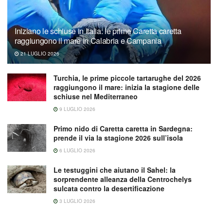
Iniziano le schiuse in Italia: le prime Caretta caretta
raggiungono il mare in Calabria e Campania
21 LUGLIO 2026
Turchia, le prime piccole tartarughe del 2026
raggiungono il mare: inizia la stagione delle
schiuse nel Mediterraneo
9 LUGLIO 2026
Primo nido di Caretta caretta in Sardegna:
prende il via la stagione 2026 sull’isola
6 LUGLIO 2026
Le testuggini che aiutano il Sahel: la
sorprendente alleanza della Centrochelys
sulcata contro la desertificazione
3 LUGLIO 2026