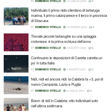
BY
DOMENICO VITIELLO
13 LUGLIO 2023
0
Individuato il primo nido cilentano di tartaruga
marina, il primo catanzarese e il terzo in provincia
di Siracusa
BY
DOMENICO VITIELLO
18 GIUGNO 2023
0
Trovate piccole tartarughe su una spiaggia
crotonese: è la prima schiusa dell’anno
BY
DOMENICO VITIELLO
4 AGOSTO 2022
0
Continuano le deposizioni di Caretta caretta un
po’ in tutta Italia
BY
DOMENICO VITIELLO
4 AGOSTO 2021
0
Nidi, nidi ed ancora nidi: la Calabria fa +3, poi di
nuovo Campania, Lazio e Puglia
BY
DOMENICO VITIELLO
6 LUGLIO 2021
0
Boom di nidi in Calabria: otto individuati solo
nell’ultima settimana