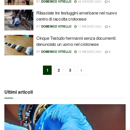
BY
DOMENICO VITIELLO
28 GIUGNO 2021
0
Rilasciate tre testuggini americane nel nuovo
centro di raccolta crotonese
BY
DOMENICO VITIELLO
17 MAGGIO 2021
0
Cinque Testudo hermanni senza documenti:
denunciato un uomo nel crotonese
BY
DOMENICO VITIELLO
15 MAGGIO 2021
0
1
2
3
Ultimi articoli