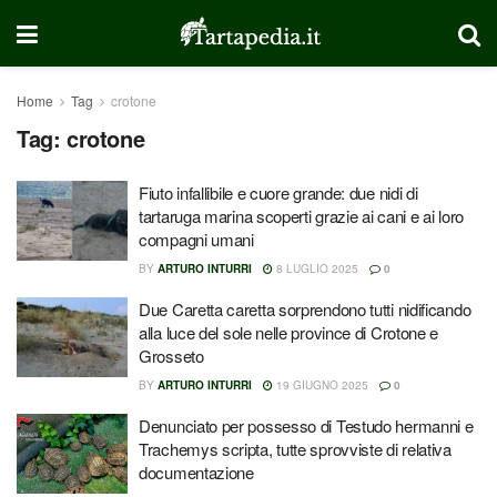
Home
Tag
crotone
Tag:
crotone
Fiuto infallibile e cuore grande: due nidi di
tartaruga marina scoperti grazie ai cani e ai loro
compagni umani
BY
ARTURO INTURRI
8 LUGLIO 2025
0
Due Caretta caretta sorprendono tutti nidificando
alla luce del sole nelle province di Crotone e
Grosseto
BY
ARTURO INTURRI
19 GIUGNO 2025
0
Denunciato per possesso di Testudo hermanni e
Trachemys scripta, tutte sprovviste di relativa
documentazione