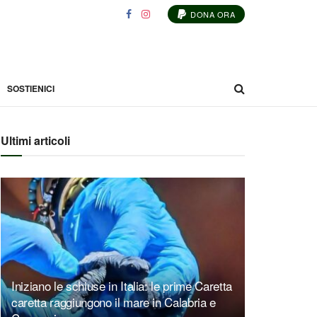
DONA ORA
SOSTIENICI
Ultimi articoli
Iniziano le schiuse in Italia: le prime Caretta
caretta raggiungono il mare in Calabria e