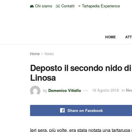
👥 Chi siamo
✉️ Contatti
⭐ Tartapedia Experience
HOME
ATT
Home
News
Deposto il secondo nido di “
Linosa
by
Domenico Vitiello
18 Agosto 2018
in
Ne
Share on Facebook
Ieri sera, più volte, era stata notata una tartaru