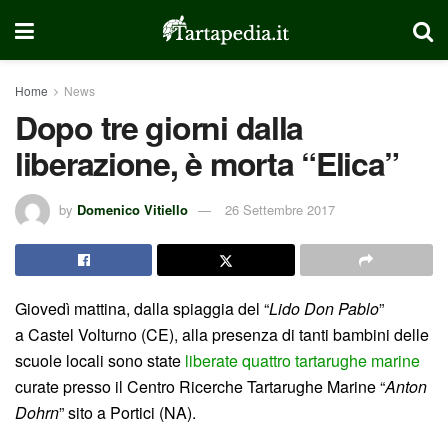
Home
News
Dopo tre giorni dalla
liberazione, è morta “Elica”
by
Domenico Vitiello
26 Settembre 2017
Giovedì mattina, dalla spiaggia del “
Lido Don Pablo
”
a Castel Volturno (CE), alla presenza di tanti bambini delle
scuole locali sono state
liberate quattro tartarughe marine
curate presso il Centro Ricerche Tartarughe Marine “
Anton
Dohrn
” sito a Portici (NA).