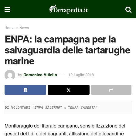
Home
News
ENPA: la campagna per la
salvaguardia delle tartarughe
marine
by
Domenico Vitiello
12 Luglio 2018
DI VOLONTARI "
ENPA SALERNO
" ᴇ "
ENPA CASERTA
"
Monitoraggio del litorale campano, sensibilizzazione dei
gestori dei lidi e dei bagnanti, affissione delle locandine