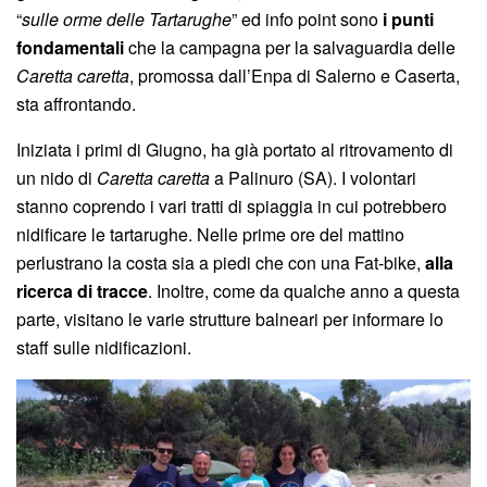
“
sulle orme delle Tartarughe
” ed info point sono
i punti
fondamentali
che la campagna per la salvaguardia delle
Caretta caretta
, promossa dall’Enpa di Salerno e Caserta,
sta affrontando.
Iniziata i primi di Giugno, ha già portato al ritrovamento di
un nido di
Caretta caretta
a Palinuro (SA). I volontari
stanno coprendo i vari tratti di spiaggia in cui potrebbero
nidificare le tartarughe. Nelle prime ore del mattino
perlustrano la costa sia a piedi che con una Fat-bike,
alla
ricerca di tracce
. Inoltre, come da qualche anno a questa
parte, visitano le varie strutture balneari per informare lo
staff sulle nidificazioni.