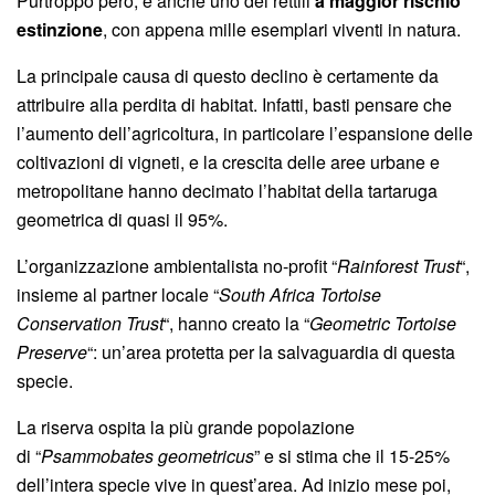
Purtroppo però, è anche uno dei rettili
a maggior rischio
estinzione
, con appena mille esemplari viventi in natura.
La principale causa di questo declino è certamente da
attribuire alla perdita di habitat. Infatti, basti pensare che
l’aumento dell’agricoltura, in particolare l’espansione delle
coltivazioni di vigneti, e la crescita delle aree urbane e
metropolitane hanno decimato l’habitat della tartaruga
geometrica di quasi il 95%.
L’organizzazione ambientalista no-profit “
Rainforest Trust
“,
insieme al partner locale “
South Africa Tortoise
Conservation Trust
“, hanno creato la “
Geometric Tortoise
Preserve
“: un’area protetta per la salvaguardia di questa
specie.
La riserva ospita la più grande popolazione
di “
Psammobates geometricus
” e si stima che il 15-25%
dell’intera specie vive in quest’area. Ad inizio mese poi,