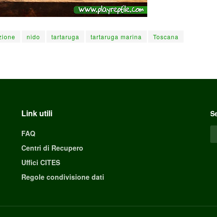
azione
nido
tartaruga
tartaruga marina
Toscana
Link utili
Se
FAQ
Centri di Recupero
Uffici CITES
Regole condivisione dati