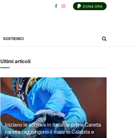
DONA ORA
SOSTIENICI
Ultimi articoli
Iniziano le schiuse in Italia: le prime Caretta
caretta raggiungono il mare in Calabria e