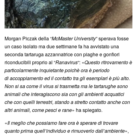
Morgan Piczak della “
McMaster University
” sperava fosse
un caso isolato ma due settimane fa ha avvistato una
seconda tartaruga azzannatrice con piaghe e gonfiori
riconducibili proprio al “
Ranavirus
“: «
Questo ritrovamento è
particolarmente inquietante poichè ora è periodo
di accoppiamento ed il contatto tra gli esemplari è più alto.
Non si sa come il virus si trasmetta ma le tartarughe sono
animali che interagiscono sia con gli ambienti acquatici
che con quelli terrestri, stando a stretto contatto anche con
altri animali, come pesci e rane
» ha spiegato.
«
Il meglio che possiamo fare ora è sperare di trovare
quanto prima quell’individuo e rimuoverlo dall’ambiente
»,