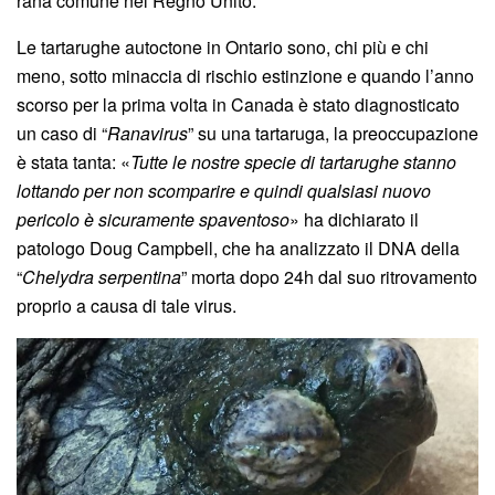
rana comune nel Regno Unito.
Le tartarughe autoctone in Ontario sono, chi più e chi
meno, sotto minaccia di rischio estinzione e quando l’anno
scorso per la prima volta in Canada è stato diagnosticato
un caso di “
Ranavirus
” su una tartaruga, la preoccupazione
è stata tanta: «
Tutte le nostre specie di tartarughe stanno
lottando per non scomparire e quindi qualsiasi nuovo
pericolo è sicuramente spaventoso
» ha dichiarato il
patologo Doug Campbell, che ha analizzato il DNA della
“
Chelydra serpentina
” morta dopo 24h dal suo ritrovamento
proprio a causa di tale virus.