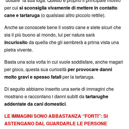
“dosare” la sua foga. Questo è proprio il principale motivo
per cui
si sconsiglia vivamente di mettere in contatto
cane e tartaruga
(o qualsiasi altro piccolo rettile).
Anche se conoscete bene il vostro cane e siete sicuri che
sia il più buono al mondo, lui per natura sarà
incuriosito
da quella che gli sembrerà a prima vista una
pietra vivente.
Basta una sola volta in cui vuole soddisfare, anche magari
per gioco, questa sua curiosità
per provocare danni
molto gravi e spesso fatali
per la tartaruga.
Di seguito abbiamo inserito una serie di immagini che
mostrano e raccontano i danni subiti da
tartarughe
addentate da cani domestici
.
LE IMMAGINI SONO ABBASTANZA “FORTI”: SI
ASTENGANO DAL GUARDARLE LE PERSONE