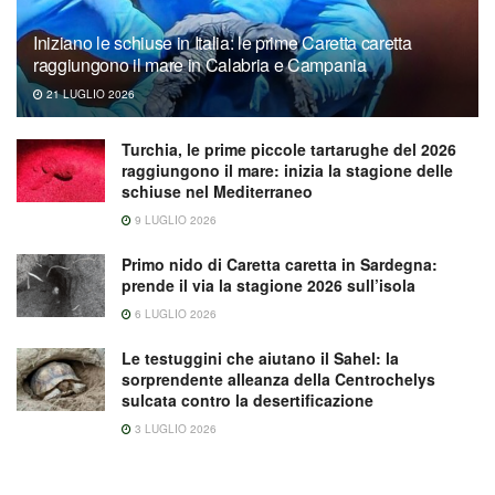
Iniziano le schiuse in Italia: le prime Caretta caretta
raggiungono il mare in Calabria e Campania
21 LUGLIO 2026
Turchia, le prime piccole tartarughe del 2026
raggiungono il mare: inizia la stagione delle
schiuse nel Mediterraneo
9 LUGLIO 2026
Primo nido di Caretta caretta in Sardegna:
prende il via la stagione 2026 sull’isola
6 LUGLIO 2026
Le testuggini che aiutano il Sahel: la
sorprendente alleanza della Centrochelys
sulcata contro la desertificazione
3 LUGLIO 2026