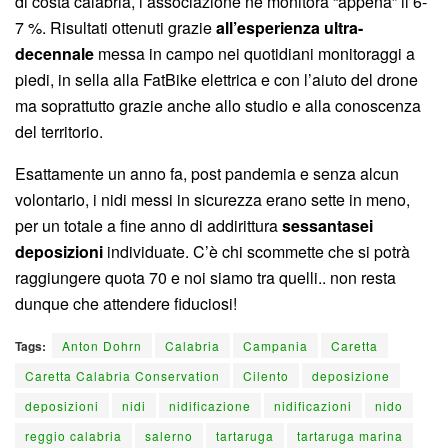
di costa calabria, l’associazione ne monitora “appena” il 6-
7 %. Risultati ottenuti grazie
all’esperienza ultra-
decennale
messa in campo nei quotidiani monitoraggi a
piedi, in sella alla FatBike elettrica e con l’aiuto del drone
ma soprattutto grazie anche allo studio e alla conoscenza
del territorio.
Esattamente un anno fa, post pandemia e senza alcun
volontario, i nidi messi in sicurezza erano sette in meno,
per un totale a fine anno di addirittura
sessantasei
deposizioni
individuate. C’è chi scommette che si potrà
raggiungere quota 70 e noi siamo tra quelli.. non resta
dunque che attendere fiduciosi!
Tags:
Anton Dohrn
Calabria
Campania
Caretta
Caretta Calabria Conservation
Cilento
deposizione
deposizioni
nidi
nidificazione
nidificazioni
nido
reggio calabria
salerno
tartaruga
tartaruga marina