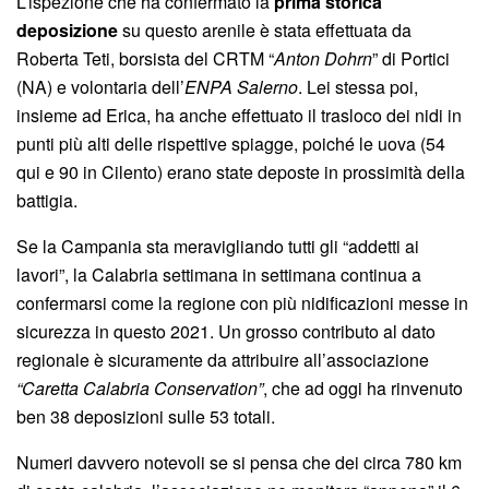
L’ispezione che ha confermato la
prima storica
deposizione
su questo arenile è stata effettuata da
Roberta Teti, borsista del CRTM “
Anton Dohrn
” di Portici
(NA) e volontaria dell’
ENPA Salerno
. Lei stessa poi,
insieme ad Erica, ha anche effettuato il trasloco dei nidi in
punti più alti delle rispettive spiagge, poiché le uova (54
qui e 90 in Cilento) erano state deposte in prossimità della
battigia.
Se la Campania sta meravigliando tutti gli “addetti ai
lavori”, la Calabria settimana in settimana continua a
confermarsi come la regione con più nidificazioni messe in
sicurezza in questo 2021. Un grosso contributo al dato
regionale è sicuramente da attribuire all’associazione
“Caretta Calabria Conservation”
, che ad oggi ha rinvenuto
ben 38 deposizioni sulle 53 totali.
Numeri davvero notevoli se si pensa che dei circa 780 km