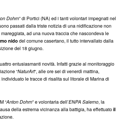
ton Dohrn
” di Portici (NA) ed i tanti volontari impegnati nel
sono passati dalla triste notizia di una nidificazione non
na mareggiata, ad una nuova traccia che nascondeva le
imo nido
del comune casertano, il tutto intervallato dalla
sizione del 18 giugno.
attro entusiasmanti novità. Infatti grazie al monitoraggio
iazione “
NaturArt
“, alle ore sei di venerdì mattina,
ividuato le tracce di risalita sul litorale di Marina di
TM “
Anton Dohrn
” e volontaria dell’
ENPA Salerno
, la
ausa della estrema vicinanza alla battigia, ha effettuato
il
azione.