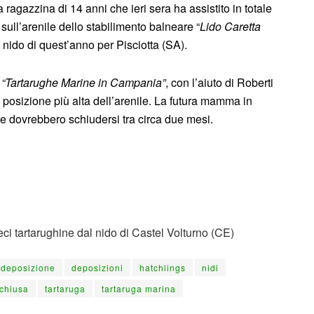
a ragazzina di 14 anni che ieri sera ha assistito in totale
sull’arenile dello stabilimento balneare “
Lido Caretta
do nido di quest’anno per Pisciotta (SA).
i
“Tartarughe Marine in Campania”
, con l’aiuto di Roberti
na posizione più alta dell’arenile. La futura mamma in
 dovrebbero schiudersi tra circa due mesi.
ci tartarughine dal nido di Castel Volturno (CE)
deposizione
deposizioni
hatchlings
nidi
chiusa
tartaruga
tartaruga marina