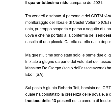
il
quarantottesimo nido
campano del 2021.
Tra venerdì e sabato, il personale del CRTM “
An
monitoraggio del litorale di Castel Volturno (CE) 
nota, purtroppo scoperta e persa a seguito di u
uova e che ha portato alla conferma del
sedices
nascita di una piccola Caretta caretta dalla depo
Ma quest’ultime sono state solo le prime due di qu
iniziato a giugno da parte dei volontari dell’assoc
Massimo De Giorgio (socio dell’associazione) ha ind
Eboli (SA).
Sul posto è giunta Roberta Teti, borsista del CR
quale ha constatato la presenza delle uova e, a c
trasloco delle 43
presenti nella camera di incub