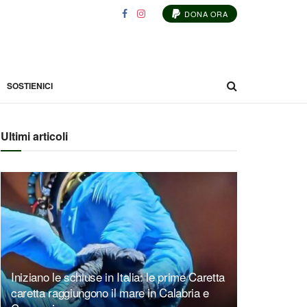
DONA ORA
SOSTIENICI
Ultimi articoli
Iniziano le schiuse in Italia: le prime Caretta
caretta raggiungono il mare in Calabria e