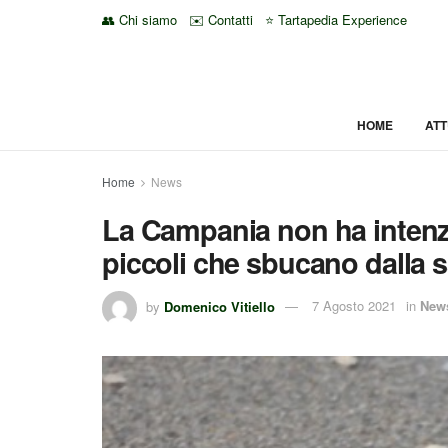
👥 Chi siamo
✉️ Contatti
⭐ Tartapedia Experience
HOME
ATT
Home
News
La Campania non ha intenzio
piccoli che sbucano dalla 
by
Domenico Vitiello
7 Agosto 2021
in
New