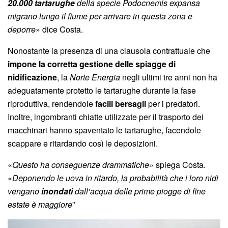
20.000 tartarughe
della specie Podocnemis expansa
migrano lungo il fiume per arrivare in questa zona e
deporre
» dice Costa.
Nonostante la presenza di una clausola contrattuale che
impone la corretta gestione delle spiagge di
nidificazione
, la
Norte Energia
negli ultimi tre anni non ha
adeguatamente protetto le tartarughe durante la fase
riproduttiva, rendendole
facili bersagli
per i predatori.
Inoltre, ingombranti chiatte utilizzate per il trasporto dei
macchinari hanno spaventato le tartarughe, facendole
scappare e ritardando così le deposizioni.
«
Questo ha conseguenze drammatiche
» spiega Costa.
«
Deponendo le uova in ritardo, la probabilità che i loro nidi
vengano
inondati
dall’acqua delle prime piogge di fine
estate è maggiore
”