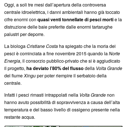
Oggi, a soli tre mesi dall’apertura della controversa
centrale idroelettrica, i danni ambientali hanno già toccato
cifre enormi con
quasi venti tonnellate di pesci morti
e la
distruzione delle baie preferite dalle enormi tartarughe
palustri per deporre.
La biologa
Cristiane Costa
ha spiegato che la moria dei
pesci è cominciata a fine novembre 2015 quando la
Norte
Energia
, il consorzio pubblico-privato che si è aggiudicato
il progetto,
ha deviato l’80% del flusso
della
Volta Grande
del fiume
Xingu
per poter riempire il serbatoio della
centrale.
Infatti i pesci rimasti intrappolati nella
Volta Grande
non
hanno avuto possibilità di sopravvivenza a causa dell’alta
temperatura e del basso livello di ossigeno presente nella
restante acqua.