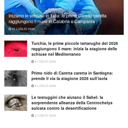
Iniziano le schiuse in Italia: le prime Caretta caretta
raggiungono il mare in Calabria e Campania
21 LUGLIO 2026
Turchia, le prime piccole tartarughe del 2026
raggiungono il mare: inizia la stagione delle
schiuse nel Mediterraneo
9 LUGLIO 2026
Primo nido di Caretta caretta in Sardegna:
prende il via la stagione 2026 sull’isola
6 LUGLIO 2026
Le testuggini che aiutano il Sahel: la
sorprendente alleanza della Centrochelys
sulcata contro la desertificazione
3 LUGLIO 2026