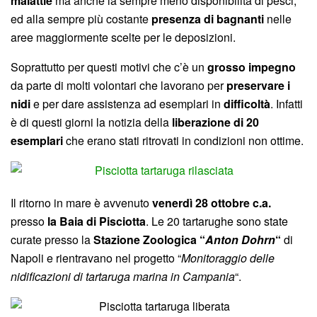
malattie
ma anche la sempre meno disponibilità di pesci,
ed alla sempre più costante
presenza di bagnanti
nelle
aree maggiormente scelte per le deposizioni.
Soprattutto per questi motivi che c’è un
grosso impegno
da parte di molti volontari che lavorano per
preservare i
nidi
e per dare assistenza ad esemplari in
difficoltà
. Infatti
è di questi giorni la notizia della
liberazione di 20
esemplari
che erano stati ritrovati in condizioni non ottime.
Il ritorno in mare è avvenuto
venerdì 28 ottobre c.a.
presso
la Baia di Pisciotta
. Le 20 tartarughe sono state
curate presso la
Stazione Zoologica “
Anton Dohrn
“
di
Napoli e rientravano nel progetto “
Monitoraggio delle
nidificazioni di tartaruga marina in Campania
“.