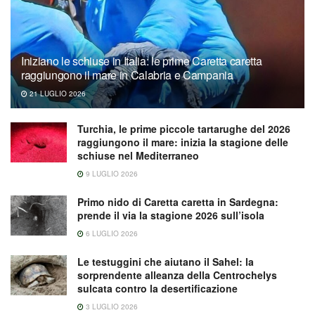
Iniziano le schiuse in Italia: le prime Caretta caretta
raggiungono il mare in Calabria e Campania
21 LUGLIO 2026
Turchia, le prime piccole tartarughe del 2026
raggiungono il mare: inizia la stagione delle
schiuse nel Mediterraneo
9 LUGLIO 2026
Primo nido di Caretta caretta in Sardegna:
prende il via la stagione 2026 sull’isola
6 LUGLIO 2026
Le testuggini che aiutano il Sahel: la
sorprendente alleanza della Centrochelys
sulcata contro la desertificazione
3 LUGLIO 2026