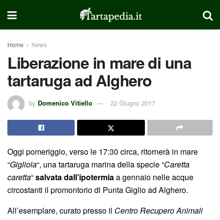
Home
News
Liberazione in mare di una
tartaruga ad Alghero
by
Domenico Vitiello
22 Giugno 2017
Oggi pomeriggio, verso le 17:30 circa, ritornerà in mare
“
Gigliola
“, una tartaruga marina della specie “
Caretta
caretta
“
salvata dall’ipotermia
a gennaio nelle acque
circostanti il promontorio di Punta Giglio ad Alghero.
All’esemplare, curato presso il
Centro Recupero Animali