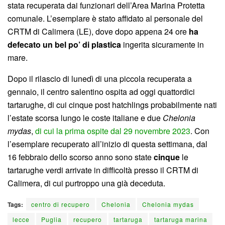
stata recuperata dai funzionari dell’Area Marina Protetta
comunale. L’esemplare è stato affidato al personale del
CRTM di Calimera (LE), dove dopo appena 24 ore
ha
defecato un bel po’ di plastica
ingerita sicuramente in
mare.
Dopo il rilascio di lunedì di una piccola recuperata a
gennaio, il centro salentino ospita ad oggi quattordici
tartarughe, di cui cinque post hatchlings probabilmente nati
l’estate scorsa lungo le coste italiane e due
Chelonia
mydas
,
di cui la prima ospite dal 29 novembre 2023
. Con
l’esemplare recuperato all’inizio di questa settimana, dal
16 febbraio dello scorso anno sono state
cinque
le
tartarughe verdi arrivate in difficoltà presso il CRTM di
Calimera, di cui purtroppo una già deceduta.
Tags:
centro di recupero
Chelonia
Chelonia mydas
lecce
Puglia
recupero
tartaruga
tartaruga marina