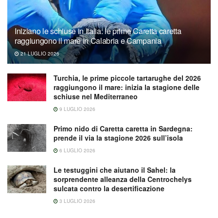
Iniziano le schiuse in Italia: le prime Caretta caretta
raggiungono il mare in Calabria e Campania
21 LUGLIO 2026
Turchia, le prime piccole tartarughe del 2026
raggiungono il mare: inizia la stagione delle
schiuse nel Mediterraneo
9 LUGLIO 2026
Primo nido di Caretta caretta in Sardegna:
prende il via la stagione 2026 sull’isola
6 LUGLIO 2026
Le testuggini che aiutano il Sahel: la
sorprendente alleanza della Centrochelys
sulcata contro la desertificazione
3 LUGLIO 2026