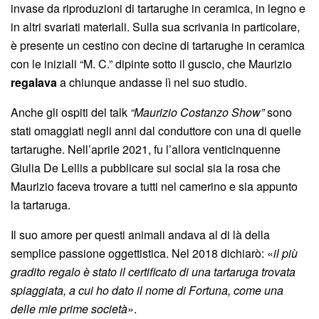
invase da riproduzioni di tartarughe in ceramica, in legno e
in altri svariati materiali. Sulla sua scrivania in particolare,
è presente un cestino con decine di tartarughe in ceramica
con le iniziali “M. C.” dipinte sotto il guscio, che Maurizio
regalava
a chiunque andasse lì nel suo studio.
Anche gli ospiti del talk
“Maurizio Costanzo Show”
sono
stati omaggiati negli anni dal conduttore con una di quelle
tartarughe. Nell’aprile 2021, fu l’allora venticinquenne
Giulia De Lellis a pubblicare sui social sia la rosa che
Maurizio faceva trovare a tutti nel camerino e sia appunto
la tartaruga.
Il suo amore per questi animali andava al di là della
semplice passione oggettistica. Nel 2018 dichiarò: «
il più
gradito regalo è stato il certificato di una tartaruga trovata
spiaggiata, a cui ho dato il nome di Fortuna, come una
delle mie prime società
».