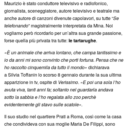
Maurizio è stato conduttore televisivo e radiofonico,
giornalista, sceneggiatore, autore televisivo e teatrale ma
anche autore di canzoni divenute capolavori, su tutte “
Se
telefonando
” magistralmente interpretata da Mina. Noi
vogliamo però ricordarlo per un’altra sua grande passione,
forse quella più privata tra tutte:
le tartarughe
.
«È un animale che arriva lontano, che campa tantissimo e
io da anni mi sono convinto che porti fortuna. Pensa che ne
ho raccolto cinquemila da tutto il mondo»
dichiarava
a Silvia Toffanin lo scorso 8 gennaio durante la sua ultima
apparizione in tv, ospite di
Verissimo
.
«E poi una sola l’ho
avuta viva, tanti anni fa; soltanto nel guardarla andava
sotto la sabbia e l’ho regalata allo zoo perchè
evidentemente gli stavo sulle scatole».
Il suo studio nel quartiere Prati a Roma, così come la casa
che condivideva con sua moglie Maria De Filippi, sono