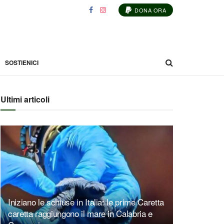
DONA ORA
SOSTIENICI
Ultimi articoli
Iniziano le schiuse in Italia: le prime Caretta
caretta raggiungono il mare in Calabria e