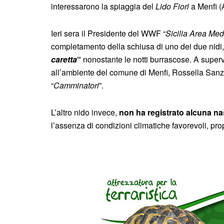
interessarono la spiaggia del
Lido Fiori
a Menfi (
Ieri sera il Presidente del WWF “
Sicilia Area Med
completamento della schiusa di uno dei due nidi
caretta
“
nonostante le notti burrascose. A supervi
all’ambiente del comune di Menfi, Rossella Sanzo
“
Camminatori
”.
L’altro nido invece,
non ha registrato alcuna na
l’assenza di condizioni climatiche favorevoli, pro