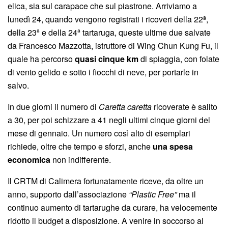
elica, sia sul carapace che sul piastrone. Arriviamo a
lunedì 24, quando vengono registrati i ricoveri della 22ª,
della 23ª e della 24ª tartaruga, queste ultime due salvate
da Francesco Mazzotta, istruttore di Wing Chun Kung Fu, il
quale ha percorso
quasi cinque km
di spiaggia, con folate
di vento gelido e sotto i fiocchi di neve, per portarle in
salvo.
In due giorni il numero di
Caretta caretta
ricoverate è salito
a 30, per poi schizzare a 41 negli ultimi cinque giorni del
mese di gennaio. Un numero così alto di esemplari
richiede, oltre che tempo e sforzi, anche
una spesa
economica
non indifferente.
Il CRTM di Calimera fortunatamente riceve, da oltre un
anno, supporto dall’associazione
“Plastic Free”
ma il
continuo aumento di tartarughe da curare, ha velocemente
ridotto il budget a disposizione. A venire in soccorso al