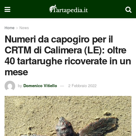
Home
News
Numeri da capogiro per il
CRTM di Calimera (LE): oltre
40 tartarughe ricoverate in un
mese
by
Domenico Vitiello
2 Febbraio 2022