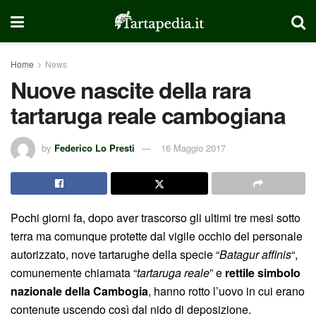
Home
News
Nuove nascite della rara
tartaruga reale cambogiana
by
Federico Lo Presti
16 Maggio 2017
Pochi giorni fa, dopo aver trascorso gli ultimi tre mesi sotto
terra ma comunque protette dal vigile occhio del personale
autorizzato, nove tartarughe della specie “
Batagur affinis
“,
comunemente chiamata “
tartaruga reale
” e
rettile simbolo
nazionale della Cambogia
, hanno rotto l’uovo in cui erano
contenute uscendo così dal nido di deposizione.