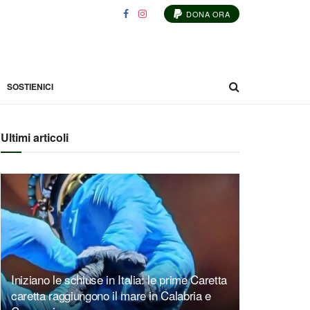
DONA ORA
SOSTIENICI
Ultimi articoli
Iniziano le schiuse in Italia: le prime Caretta
caretta raggiungono il mare in Calabria e