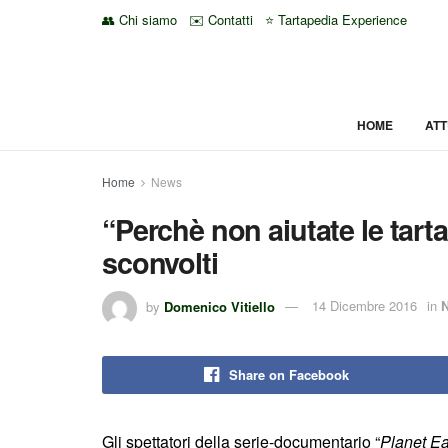
👥 Chi siamo
✉️ Contatti
⭐ Tartapedia Experience
HOME
ATT
Home
News
“Perchè non aiutate le tart
sconvolti
by
Domenico Vitiello
14 Dicembre 2016
in
Share on Facebook
Gli spettatori della serie-documentario “
Planet Ear