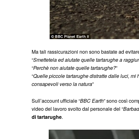
Ma tali rassicurazioni non sono bastate ad evita
“
Smettetela ed aiutate quelle tartarughe a raggiu
“
Perchè non aiutate quelle tartarughe?
”
“
Quelle piccole tartarughe distratte dalle luci, 
consapevoli verso la natura
”
Sull’account ufficiale “
BBC Earth
” sono così comp
video del lavoro svolto dal personale del “
Barbad
di tartarughe
.