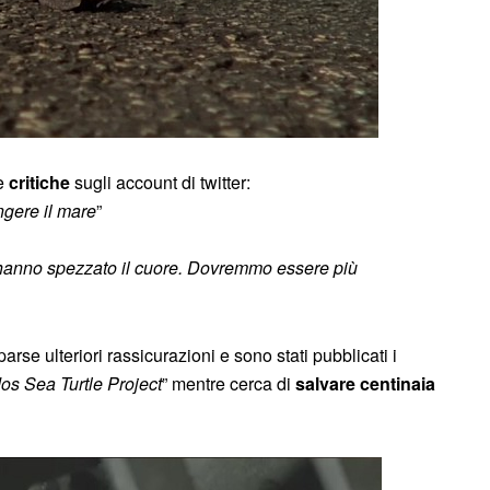
re
critiche
sugli account di twitter:
ngere il mare
”
mi hanno spezzato il cuore. Dovremmo essere più
arse ulteriori rassicurazioni e sono stati pubblicati i
os Sea Turtle Project
” mentre cerca di
salvare centinaia