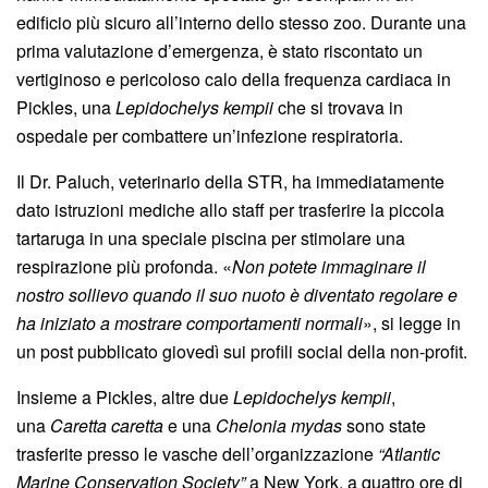
edificio più sicuro all’interno dello stesso zoo. Durante una
prima valutazione d’emergenza, è stato riscontato un
vertiginoso e pericoloso calo della frequenza cardiaca in
Pickles, una
Lepidochelys kempii
che si trovava in
ospedale per combattere un’infezione respiratoria.
Il Dr. Paluch, veterinario della STR, ha immediatamente
dato istruzioni mediche allo staff per trasferire la piccola
tartaruga in una speciale piscina per stimolare una
respirazione più profonda. «
Non potete immaginare il
nostro sollievo quando il suo nuoto è diventato regolare e
ha iniziato a mostrare comportamenti normali
», si legge in
un post pubblicato giovedì sui profili social della non-profit.
Insieme a Pickles, altre due
Lepidochelys kempii
,
una
Caretta caretta
e una
Chelonia mydas
sono state
trasferite presso le vasche dell’organizzazione
“Atlantic
Marine Conservation Society”
a New York, a quattro ore di