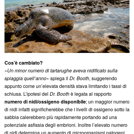
Cos’è cambiato?
«
Un minor numero di tartarughe aveva nidificato sulla
spiaggia quell’anno
» spiega il
Dr. Booth
, suggerendo
appunto come un’elevata densità stava limitando i tassi di
schiusa. L’ipotesi del
Dr. Booth
è legata al rapporto
numero di nidi/ossigeno disponibile
; un maggior numero
di nidi infatti significherebbe che i livelli di ossigeno sotto la
sabbia calerebbero più rapidamente portando ad una
potenziale asfissia degli embrioni. Inoltre l’elevato numero
di nidi determina un aumento di microorganismi patogeni.