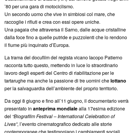
’80 per una gara di motociclismo.
Un secondo uomo che vive in simbiosi col mare, che
raccoglie i rifiuti e crea con essi opere uniche.
Una pagaia che attraversa il Sarno, dalle acque cristalline
dalla foce fino a quelle putride e puzzolenti che lo rendono
il fiume più inquinato d’Europa.
La trama del docufilm del regista vicano Iacopo Patierno
racconta tutto questo, mettendo in luce lo straordinario
lavoro degli esperti del Centro di riabilitazione per le
tartarughe ma anche la passione di tre uomini che
lottano
per la salvaguardia dell’ambiente del proprio territorio.
Da oggi 8 giugno e fino all’11 giugno, il documentario verrà
presentato in
anteprima mondiale
alla 17esima edizione
del
“Biografilm Festival – International Celebration of
Lives”
, l’evento cinematografico dedicato alle storie
contemporanee che testimoniano i cambiamenti sociali,