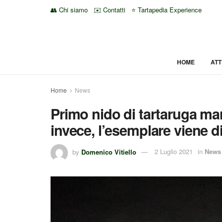
👥 Chi siamo
✉️ Contatti
⭐ Tartapedia Experience
HOME
ATT
Home
News
Primo nido di tartaruga ma
invece, l’esemplare viene d
by
Domenico Vitiello
2 Luglio 2021
in
News