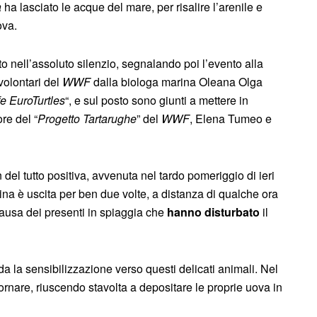
a
ha lasciato le acque del mare, per risalire l’arenile e
ova.
to nell’assoluto silenzio, segnalando poi l’evento alla
 volontari del
WWF
dalla biologa marina Oleana Olga
fe EuroTurtles
“, e sul posto sono giunti a mettere in
re del “
Progetto Tartarughe
” del
WWF
, Elena Tumeo e
del tutto positiva, avvenuta nel tardo pomeriggio di ieri
na è uscita per ben due volte, a distanza di qualche ora
 causa dei presenti in spiaggia che
hanno disturbato
il
a la sensibilizzazione verso questi delicati animali. Nel
nare, riuscendo stavolta a depositare le proprie uova in