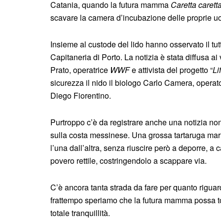
Catania, quando la futura mamma
Caretta carett
scavare la camera d’incubazione delle proprie u
Insieme al custode del lido hanno osservato il tut
Capitaneria di Porto. La notizia è stata diffusa ai
Prato, operatrice
WWF
e attivista del progetto “
Li
sicurezza il nido il biologo Carlo Camera, operato
Diego Fiorentino.
Purtroppo c’è da registrare anche una notizia non 
sulla costa messinese. Una grossa tartaruga mari
l’una dall’altra, senza riuscire però a deporre, a
povero rettile, costringendolo a scappare via.
C’è ancora tanta strada da fare per quanto riguard
frattempo speriamo che la futura mamma possa tor
totale tranquillità.