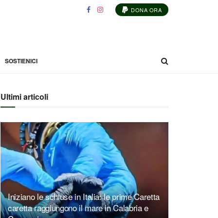
DONA ORA
SOSTIENICI
Ultimi articoli
Iniziano le schiuse in Italia: le prime Caretta
caretta raggiungono il mare in Calabria e