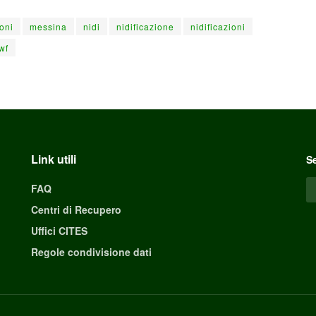
oni
messina
nidi
nidificazione
nidificazioni
wf
Link utili
Se
FAQ
Centri di Recupero
Uffici CITES
Regole condivisione dati