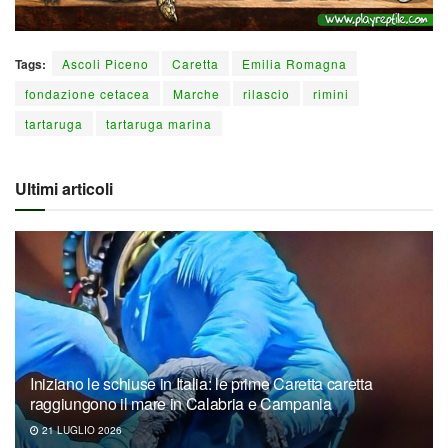
Tags:
Ascoli Piceno
Caretta
Emilia Romagna
fondazione cetacea
Marche
rilascio
rimini
tartaruga
tartaruga marina
Ultimi articoli
Iniziano le schiuse in Italia: le prime Caretta caretta
raggiungono il mare in Calabria e Campania
21 LUGLIO 2026