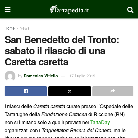
Home
News
San Benedetto del Tronto:
sabato il rilascio di una
Caretta caretta
by
Domenico Vitiello
17 Luglio 2019
I rilasci delle
Caretta caretta
curate presso l’Ospedale delle
Tartarughe della
Fondazione Cetacea
di Riccione (RN)
non si limitano solo a quelli previsti nei
TartaDay
organizzati con i
Traghettatori Riviera del Conero
, ma le