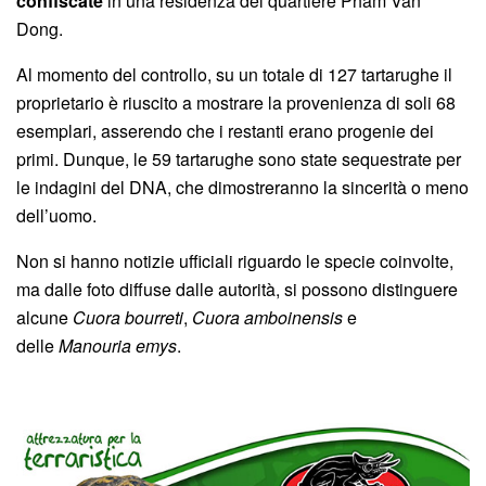
confiscate
in una residenza del quartiere Pham Van
Dong.
Al momento del controllo, su un totale di 127 tartarughe il
proprietario è riuscito a mostrare la provenienza di soli 68
esemplari, asserendo che i restanti erano progenie dei
primi. Dunque, le 59 tartarughe sono state sequestrate per
le indagini del DNA, che dimostreranno la sincerità o meno
dell’uomo.
Non si hanno notizie ufficiali riguardo le specie coinvolte,
ma dalle foto diffuse dalle autorità, si possono distinguere
alcune
Cuora bourreti
,
Cuora amboinensis
e
delle
Manouria emys
.