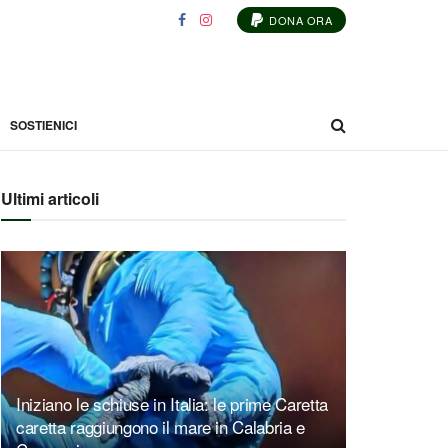
DONA ORA
SOSTIENICI
Ultimi articoli
Iniziano le schiuse in Italia: le prime Caretta
caretta raggiungono il mare in Calabria e