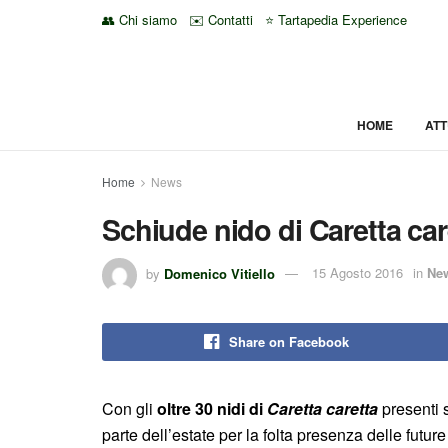
👥 Chi siamo
✉️ Contatti
⭐ Tartapedia Experience
HOME
ATT
Home
News
Schiude nido di Caretta ca
by
Domenico Vitiello
15 Agosto 2016
in
Ne
Share on Facebook
Con gli
oltre 30 nidi di
Caretta caretta
presenti s
parte dell’estate per la folta presenza delle fut