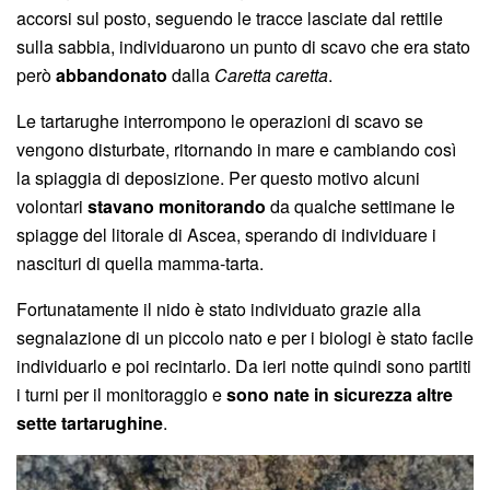
accorsi sul posto, seguendo le tracce lasciate dal rettile
sulla sabbia, individuarono un punto di scavo che era stato
però
abbandonato
dalla
Caretta caretta
.
Le tartarughe interrompono le operazioni di scavo se
vengono disturbate, ritornando in mare e cambiando così
la spiaggia di deposizione. Per questo motivo alcuni
volontari
stavano monitorando
da qualche settimane le
spiagge del litorale di Ascea, sperando di individuare i
nascituri di quella mamma-tarta.
Fortunatamente il nido è stato individuato grazie alla
segnalazione di un piccolo nato e per i biologi è stato facile
individuarlo e poi recintarlo. Da ieri notte quindi sono partiti
i turni per il monitoraggio e
sono nate in sicurezza altre
sette tartarughine
.