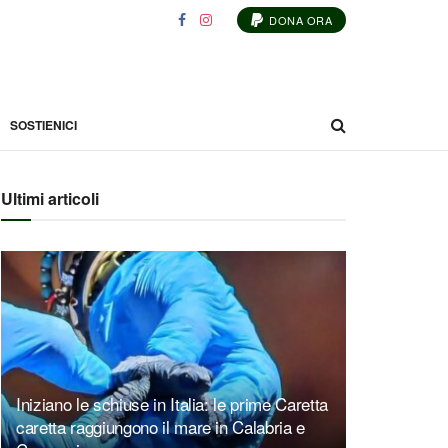
DONA ORA
SOSTIENICI
Ultimi articoli
Iniziano le schiuse in Italia: le prime Caretta
caretta raggiungono il mare in Calabria e