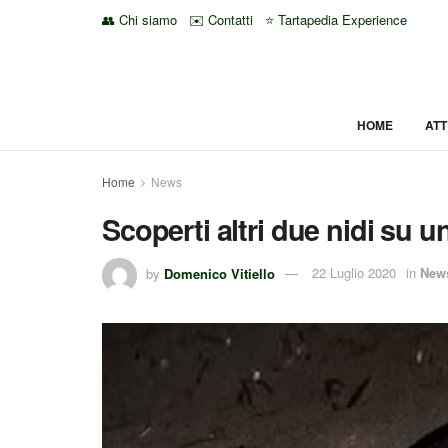
👥 Chi siamo
✉️ Contatti
⭐ Tartapedia Experience
HOME
ATT
Home
News
Scoperti altri due nidi su 
by
Domenico Vitiello
22 Luglio 2020
in
New