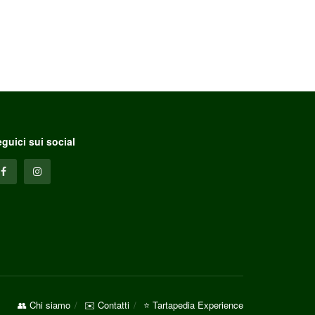
guici sui social
👥 Chi siamo
✉️ Contatti
⭐ Tartapedia Experience