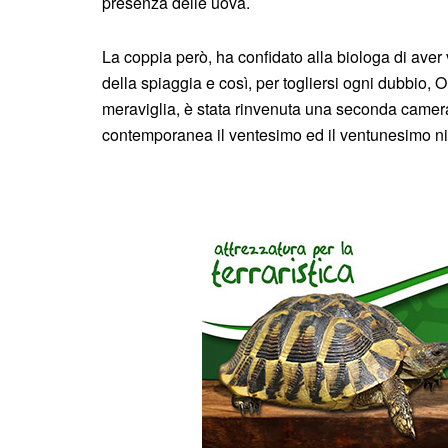
presenza delle uova.
La coppia però, ha confidato alla biologa di aver
della spiaggia e così, per togliersi ogni dubbio
meraviglia, è stata rinvenuta una seconda camera
contemporanea il ventesimo ed il ventunesimo nid