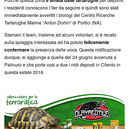
Poichè questa zona
è amata dalle tartarughe
per deporre,
i residenti conoscono l’iter da seguire e quindi sono stati
immediatamente avvertiti i biologi del Centro Ricerche
Tartarughe Marine “
Anton Dohrn
” di Portici (NA).
Stamani il team, insieme ad alcuni volontari, si è recato
sulla spiaggia interessata ed ha potuto
felicemente
confermare
la presenza delle uova. Questa nidificazione
dunque, si aggiunge a quella del 24 giugno avvenuta a
Palinuro e che porta così a due i nidi deposti in Cilento in
questa estate 2018.