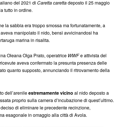
taliano del 2021 di
Caretta caretta
deposto il 25 maggio
a tutto in ordine.
one la sabbia era troppo smossa ma fortunatamente, a
aveva manipolato il nido, bensì avvicinandosi ha
rtaruga marina in risalita.
ina Oleana Olga Prato, operatrice
WWF
e attivista del
to ricevute aveva confermato la presunta presenza delle
icato quanto supposto, annunciando il ritrovamento della
o dell’arenile
estremamente vicino
al nido deposto a
passata proprio sulla camera d’incubazione di quest’ultimo.
 deciso di eliminare le precedente recinzione,
rma esagonale in omaggio alla città di Avola.