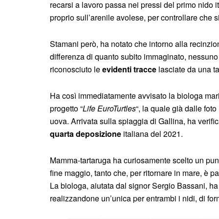
recarsi a lavoro passa nei pressi del primo nido i
proprio sull’arenile avolese, per controllare che si
Stamani però, ha notato che intorno alla recinzi
differenza di quanto subito immaginato, nessuno 
riconosciuto le
evidenti tracce
lasciate da una ta
Ha così immediatamente avvisato la biologa mar
progetto “
Life EuroTurtles
“, la quale già dalle fo
uova. Arrivata sulla spiaggia di Gallina, ha verif
quarta deposizione
italiana del 2021.
Mamma-tartaruga ha curiosamente scelto un punt
fine maggio, tanto che, per ritornare in mare, è 
La biologa, aiutata dal signor Sergio Bassani, ha
realizzandone un’unica per entrambi i nidi, di fo