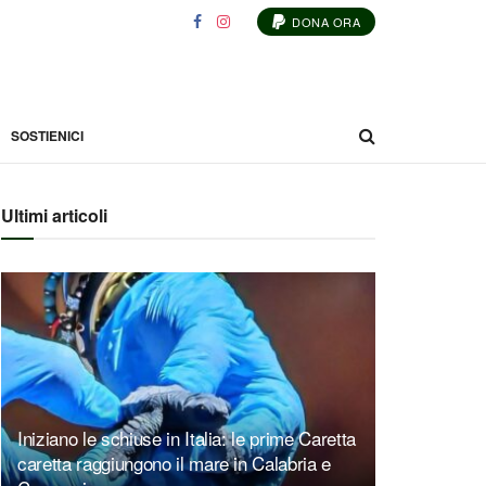
DONA ORA
SOSTIENICI
Ultimi articoli
Iniziano le schiuse in Italia: le prime Caretta
caretta raggiungono il mare in Calabria e