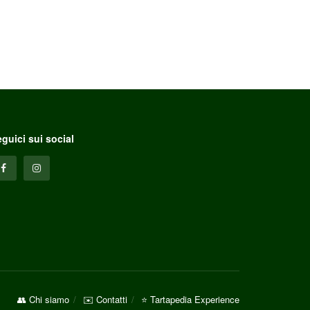
guici sui social
👥 Chi siamo
✉️ Contatti
⭐ Tartapedia Experience