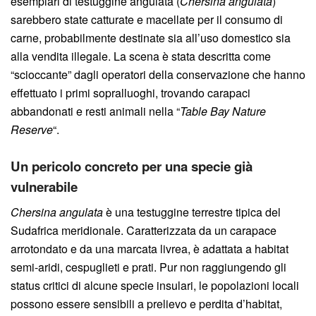
esemplari di testuggine angulata (
Chersina angulata
)
sarebbero state catturate e macellate per il consumo di
carne, probabilmente destinate sia all’uso domestico sia
alla vendita illegale. La scena è stata descritta come
“scioccante” dagli operatori della conservazione che hanno
effettuato i primi sopralluoghi, trovando carapaci
abbandonati e resti animali nella “
Table Bay Nature
Reserve
“.
Un pericolo concreto per una specie già
vulnerabile
Chersina angulata
è una testuggine terrestre tipica del
Sudafrica meridionale. Caratterizzata da un carapace
arrotondato e da una marcata livrea, è adattata a habitat
semi-aridi, cespuglieti e prati. Pur non raggiungendo gli
status critici di alcune specie insulari, le popolazioni locali
possono essere sensibili a prelievo e perdita d’habitat,