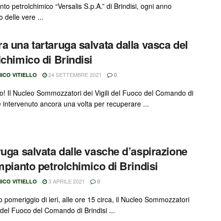
nto petrolchimico “Versalis S.p.A.” di Brindisi, ogni anno
 delle vere ...
a una tartaruga salvata dalla vasca del
lchimico di Brindisi
24 SETTEMBRE 2021
ICO VITIELLO
0
mo! Il Nucleo Sommozzatori dei Vigili del Fuoco del Comando di
è intervenuto ancora una volta per recuperare ...
ruga salvata dalle vasche d’aspirazione
impianto petrolchimico di Brindisi
3 APRILE 2021
ICO VITIELLO
0
 pomeriggio di ieri, alle ore 15 circa, il Nucleo Sommozzatori
i del Fuoco del Comando di Brindisi ...