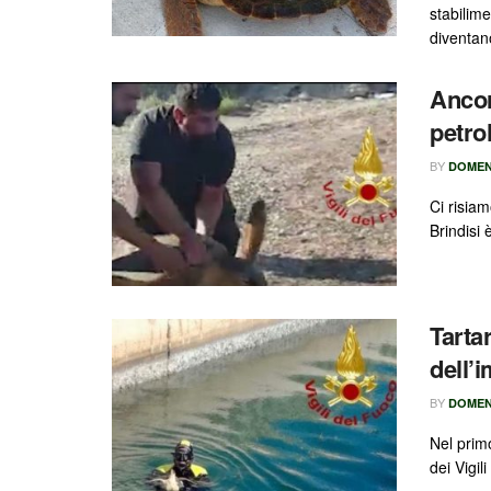
stabilime
diventano
Ancor
petro
BY
DOMEN
Ci risia
Brindisi 
Tarta
dell’
BY
DOMEN
Nel primo
dei Vigil