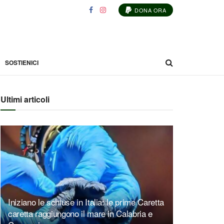
DONA ORA
SOSTIENICI
Ultimi articoli
Iniziano le schiuse in Italia: le prime Caretta
caretta raggiungono il mare in Calabria e