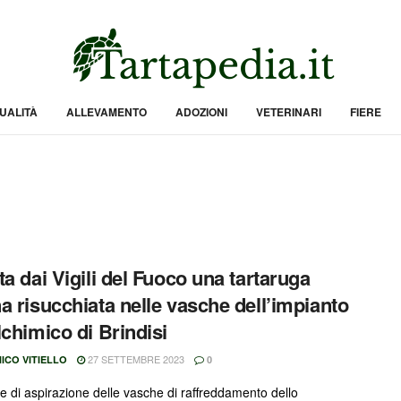
UALITÀ
ALLEVAMENTO
ADOZIONI
VETERINARI
FIERE
ta dai Vigili del Fuoco una tartaruga
a risucchiata nelle vasche dell’impianto
lchimico di Brindisi
27 SETTEMBRE 2023
ICO VITIELLO
0
 di aspirazione delle vasche di raffreddamento dello