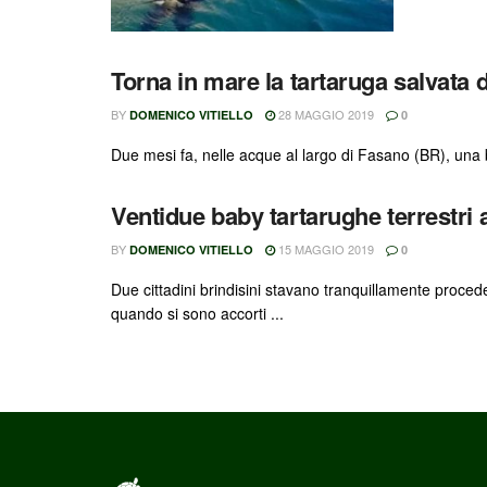
Torna in mare la tartaruga salvata 
BY
28 MAGGIO 2019
DOMENICO VITIELLO
0
Due mesi fa, nelle acque al largo di Fasano (BR), una 
Ventidue baby tartarughe terrestri
BY
15 MAGGIO 2019
DOMENICO VITIELLO
0
Due cittadini brindisini stavano tranquillamente proced
quando si sono accorti ...