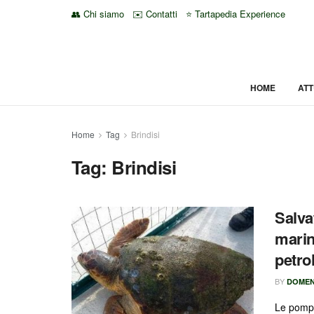
👥 Chi siamo
✉️ Contatti
⭐ Tartapedia Experience
HOME
ATT
Home
Tag
Brindisi
Tag:
Brindisi
Salva
marin
petro
BY
DOMEN
Le pompe